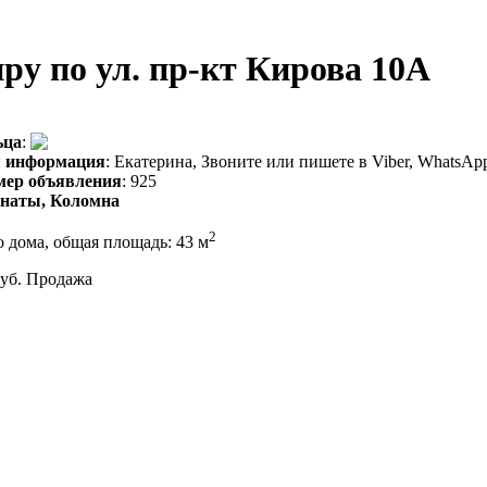
ру по ул. пр-кт Кирова 10А
ьца
:
я информация
: Екатерина, Звоните или пишете в Viber, WhatsAp
мер объявления
: 925
мнаты, Коломна
2
о дома, общая площадь: 43 м
 руб. Продажа