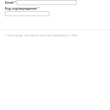
Email
*
Код подтверждения
*
© Огни города. Экспертное агенство недвижимости, 2026