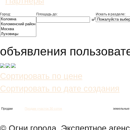
Город:
Площадь до:
Искать в разделе:
2
м
объявления пользовате
Сортировать по цене
Сортировать по дате создания
Тип
Название
Адрес
Ти
Продам
Продам участок 30 соток
земельные
© Огни города. Экспертное аген